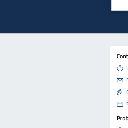
Cont
Prob