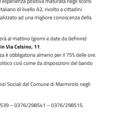
ll’esperienza positiva maturata negli scorsi
iano di livello A2, rivolto a cittadini
nalizzato ad una migliore conoscenza della
erà al mattino (giorni e date da definire)
in Via Celsino, 11
.
 è obbligatoria almeno per il 75% delle ore.
Politico così come da disposizioni del bando
rvizi Sociali del Comune di Marmirolo negli
/298539 – 0376/298541 – 0376/298515.