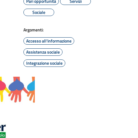
Pari opportunità
Servizi
Sociale
Argomenti:
Accesso all'informazione
Assistenza sociale
Integrazione sociale