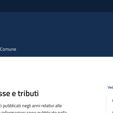
il Comune
Ved
se e tributi
pubblicati negli anni relativi alle
e informazioni sono pubblicate nella