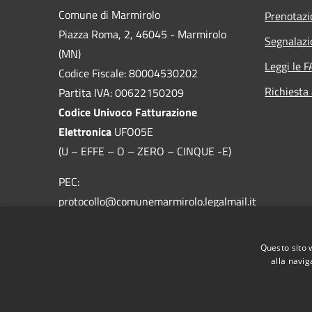
Comune di Marmirolo
Prenotaz
Piazza Roma, 2, 46045 - Marmirolo
Segnalazi
(MN)
Leggi le 
Codice Fiscale: 80004530202
Richiesta
Partita IVA: 00622150209
Codice Univoco Fatturazione
Elettronica
UFO05E
(U – EFFE – O – ZERO – CINQUE -E)
PEC:
protocollo@comunemarmirolo.legalmail.it
Email:
protocollo@comune.marmirolo.mn.it
Questo sito 
Centralino Unico: 0376.298511
alla navig