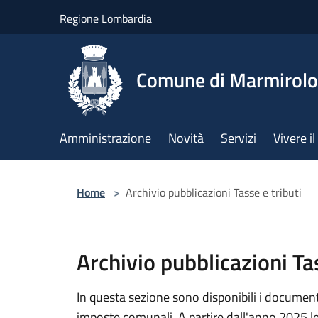
Salta al contenuto principale
Regione Lombardia
Comune di Marmirolo
Amministrazione
Novità
Servizi
Vivere 
Home
>
Archivio pubblicazioni Tasse e tributi
Archivio pubblicazioni Tas
In questa sezione sono disponibili i documenti 
imposte comunali. A partire dall'anno 2025 l