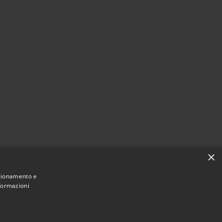
×
nzionamento e
nformazioni