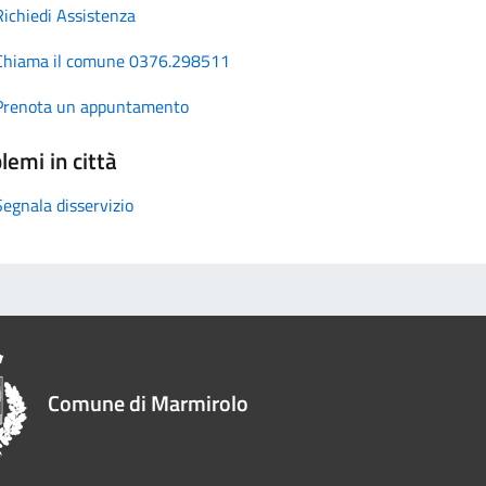
Richiedi Assistenza
Chiama il comune 0376.298511
Prenota un appuntamento
lemi in città
Segnala disservizio
Comune di Marmirolo