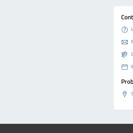
Cont
Prob