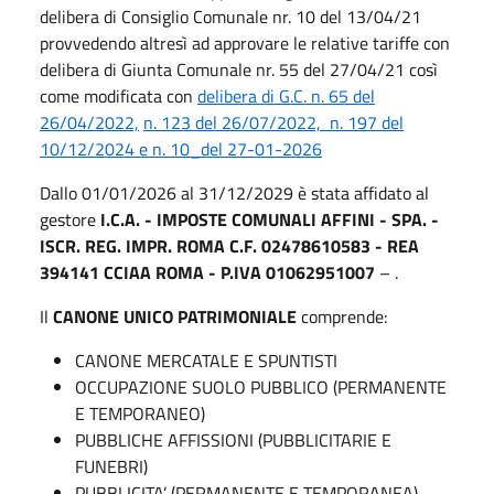
delibera di Consiglio Comunale nr. 10 del 13/04/21
provvedendo altresì ad approvare le relative tariffe con
delibera di Giunta Comunale nr. 55 del 27/04/21 così
come modificata con
delibera di G.C. n. 65 del
26/04/2022,
n. 123 del 26/07/2022, n. 197 del
10/12/2024 e n.
10_del 27-01-2026
Dallo 01/01/2026 al 31/12/2029 è stata affidato al
gestore
I.C.A. - IMPOSTE COMUNALI AFFINI - SPA. -
ISCR. REG. IMPR. ROMA C.F. 02478610583 - REA
394141 CCIAA ROMA - P.IVA 01062951007
– .
Il
CANONE UNICO PATRIMONIALE
comprende:
CANONE MERCATALE E SPUNTISTI
OCCUPAZIONE SUOLO PUBBLICO (PERMANENTE
E TEMPORANEO)
PUBBLICHE AFFISSIONI (PUBBLICITARIE E
FUNEBRI)
PUBBLICITA’ (PERMANENTE E TEMPORANEA)