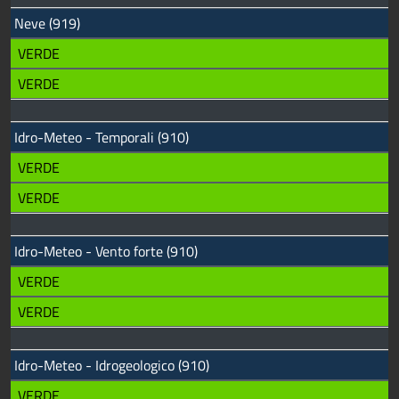
Neve (919)
VERDE
VERDE
Idro-Meteo - Temporali (910)
VERDE
VERDE
Idro-Meteo - Vento forte (910)
VERDE
VERDE
Idro-Meteo - Idrogeologico (910)
VERDE