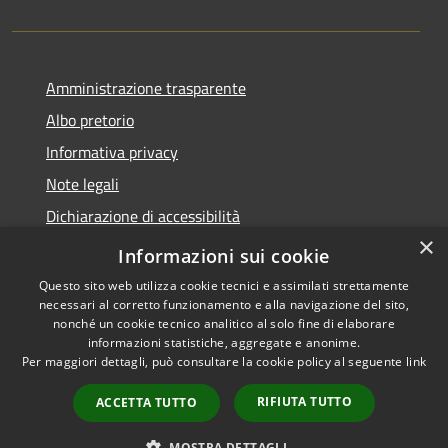
Amministrazione trasparente
Albo pretorio
Informativa privacy
Note legali
Dichiarazione di accessibilità
×
Obiettivi di accessibilità
Informazioni sui cookie
Questo sito web utilizza cookie tecnici e assimilati strettamente
necessari al corretto funzionamento e alla navigazione del sito,
nonché un cookie tecnico analitico al solo fine di elaborare
informazioni statistiche, aggregate e anonime.
RSS
Copyright © 2026 • Comune di
Per maggiori dettagli, può consultare la cookie policy al seguente
link
Accessibilità
Marmirolo • Powered by
Privacy
Municipium
Accesso
•
RIFIUTA TUTTO
ACCETTA TUTTO
Cookie
redazione
Mappa del sito
MOSTRA DETTAGLI