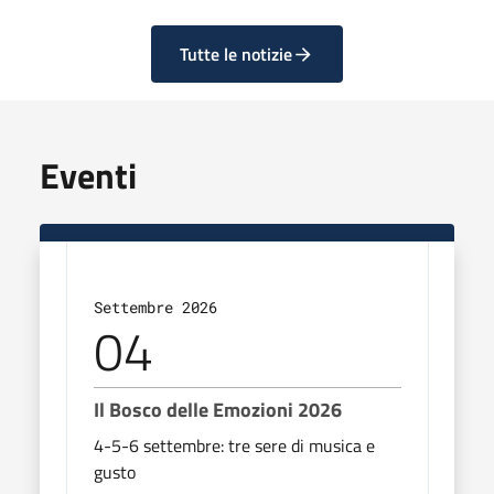
Tutte le notizie
Eventi
Settembre 2026
Sett
04
0
Il Bosco delle Emozioni 2026
Il B
4-5-6 settembre: tre sere di musica e
4-5-6
gusto
gust