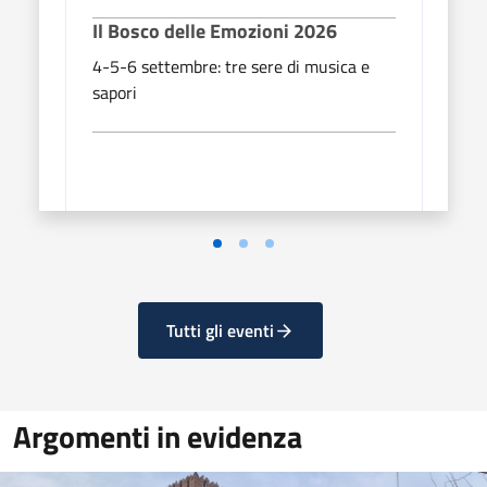
Il Bosco delle Emozioni 2026
Il B
4-5-6 settembre: tre sere di musica e
4-5-6
sapori
sapor
Tutti gli eventi
Argomenti in evidenza