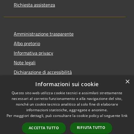
Richiesta assistenza
Amministrazione trasparente
Albo pretorio
Informativa privacy
Note legali
Dichiarazione di accessibilità
×
Obiettivi di accessibilità
Informazioni sui cookie
Questo sito web utilizza cookie tecnici e assimilati strettamente
necessari al corretto funzionamento e alla navigazione del sito,
nonché un cookie tecnico analitico al solo fine di elaborare
informazioni statistiche, aggregate e anonime.
RSS
Copyright © 2026 • Comune di
Per maggiori dettagli, può consultare la cookie policy al seguente
link
Accessibilità
Marmirolo • Powered by
Privacy
Municipium
Accesso
•
RIFIUTA TUTTO
ACCETTA TUTTO
Cookie
redazione