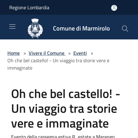
Salta al contenuto principale
Regione Lombardia
Comune di Marmirolo
Home
>
Vivere il Comune
>
Eventi
>
Oh che bel castello! - Un viaggio tra storie vere e
immaginate
Oh che bel castello! -
Un viaggio tra storie
vere e immaginate
Evento della rassegna estiva R...estate a Marengo