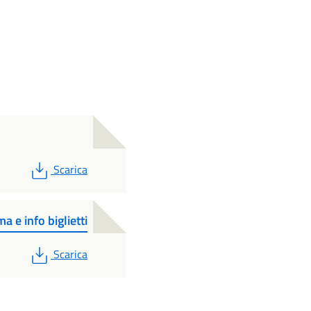
PDF
Scarica
 info biglietti
PDF
Scarica