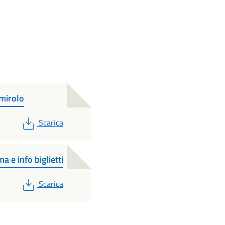
mirolo
PDF
Scarica
 info biglietti
PDF
Scarica