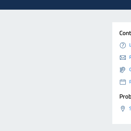
Cont
Prob