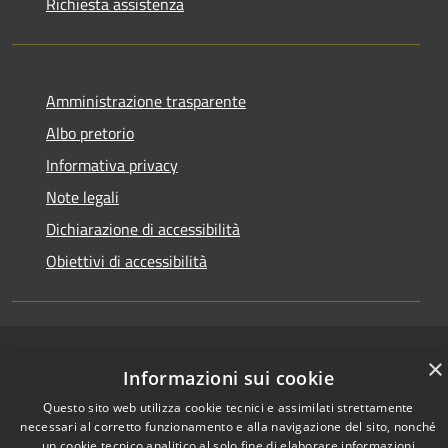
Richiesta assistenza
Amministrazione trasparente
Albo pretorio
Informativa privacy
Note legali
Dichiarazione di accessibilità
Obiettivi di accessibilità
RSS
Copyright © 2026 • Comune di
×
Informazioni sui cookie
Accessibilità
Marmirolo • Powered by
Privacy
Municipium
Accesso
Questo sito web utilizza cookie tecnici e assimilati strettamente
•
necessari al corretto funzionamento e alla navigazione del sito, nonché
Cookie
redazione
un cookie tecnico analitico al solo fine di elaborare informazioni