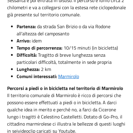
Sessanta e poi entrata in disuso. Il percorso è lunfo circa 2
chilometri e va a collegarsi con la estesa rete ciclopedonale
già presente sul territorio comunale.
Partenza:
da strada San Brizio o da via Rodone
all'altezza del camposanto
Arrivo:
idem
Tempo di percorrenza:
10/15 minuti (in bicicletta)
Difficoltà:
Tragitto di breve lunghezza senza
particolari difficoltà, totalmente in sede propria
Lunghezza:
2 km
Comuni interessati:
Marmirolo
Percorsi a piedi o in bicicletta nel territorio di Marmirolo
Il territorio comunale di Marmirolo è ricco di percorsi che
possono essere effettuati a piedi o in bicicletta. A darci
qualche idea in merito e perché no, a farci da Cicerone
lungo i tragitti è Celestino Castelletti. Dotato di Go-Pro, il
cittadino marmirolese ci illustra le bellezze di questi luoghi
in seivideoclip caricati su Youtube.