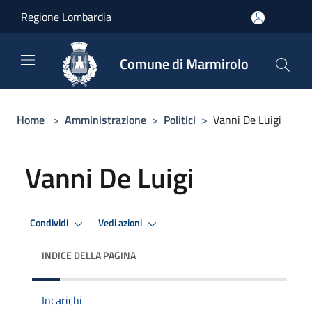
Salta al contenuto principale
Regione Lombardia
Comune di Marmirolo
Home
>
Amministrazione
>
Politici
>
Vanni De Luigi
Vanni De Luigi
Condividi
Vedi azioni
INDICE DELLA PAGINA
Incarichi