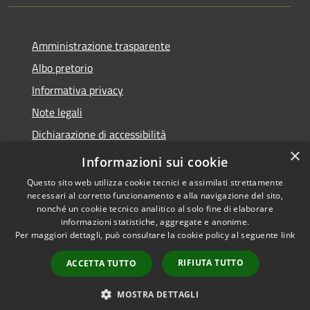
Amministrazione trasparente
Albo pretorio
Informativa privacy
Note legali
Dichiarazione di accessibilità
×
Obiettivi di accessibilità
Informazioni sui cookie
Questo sito web utilizza cookie tecnici e assimilati strettamente
necessari al corretto funzionamento e alla navigazione del sito,
nonché un cookie tecnico analitico al solo fine di elaborare
informazioni statistiche, aggregate e anonime.
RSS
Copyright © 2026 • Comune di
Per maggiori dettagli, può consultare la cookie policy al seguente
link
Accessibilità
Marmirolo • Powered by
Privacy
Municipium
Accesso
•
RIFIUTA TUTTO
ACCETTA TUTTO
Cookie
redazione
Mappa del sito
MOSTRA DETTAGLI