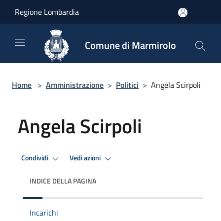
Salta al contenuto principale
Regione Lombardia
Comune di Marmirolo
Home
>
Amministrazione
>
Politici
>
Angela Scirpoli
Angela Scirpoli
Condividi
Vedi azioni
INDICE DELLA PAGINA
Incarichi