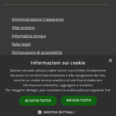
Amministrazione trasparente
Albo pretorio
Informativa privacy
Note legali
Dichiarazione di accessibilità
×
Obiettivi di accessibilità
Informazioni sui cookie
Questo sito web utilizza cookie tecnici e assimilati strettamente
necessari al corretto funzionamento e alla navigazione del sito,
nonché un cookie tecnico analitico al solo fine di elaborare
informazioni statistiche, aggregate e anonime.
RSS
Copyright © 2026 • Comune di
Per maggiori dettagli, può consultare la cookie policy al seguente
link
Accessibilità
Marmirolo • Powered by
Privacy
Municipium
Accesso
•
RIFIUTA TUTTO
ACCETTA TUTTO
Cookie
redazione
Mappa del sito
MOSTRA DETTAGLI