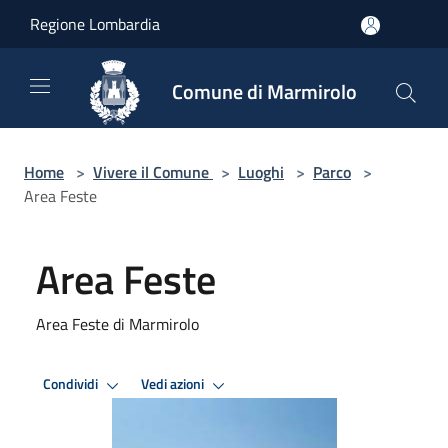
Salta al contenuto principale
Regione Lombardia
Comune di Marmirolo
Home
>
Vivere il Comune
>
Luoghi
>
Parco
>
Area Feste
Area Feste
Area Feste di Marmirolo
Condividi
Vedi azioni