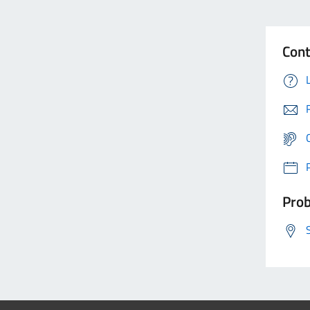
Cont
Prob