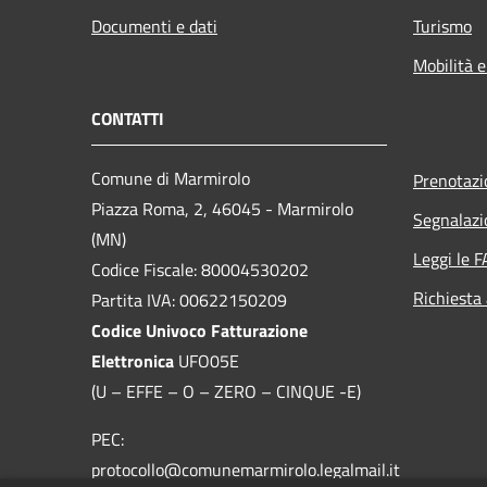
Documenti e dati
Turismo
Mobilità e
CONTATTI
Comune di Marmirolo
Prenotaz
Piazza Roma, 2, 46045 - Marmirolo
Segnalazi
(MN)
Leggi le 
Codice Fiscale: 80004530202
Richiesta
Partita IVA: 00622150209
Codice Univoco Fatturazione
Elettronica
UFO05E
(U – EFFE – O – ZERO – CINQUE -E)
PEC:
protocollo@comunemarmirolo.legalmail.it