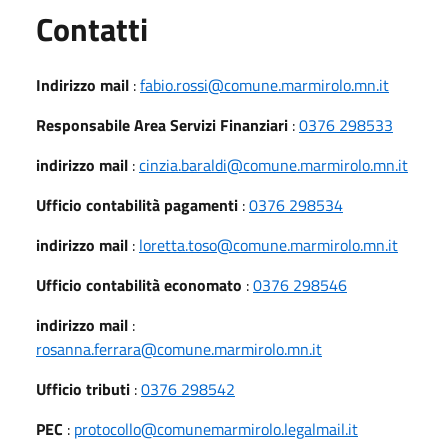
Utili
Contatti
Indirizzo mail
:
fabio.rossi@comune.marmirolo.mn.it
Responsabile Area Servizi Finanziari
:
0376 298533
indirizzo mail
:
cinzia.baraldi@comune.marmirolo.mn.it
Ufficio contabilità pagamenti
:
0376 298534
indirizzo mail
:
loretta.toso@comune.marmirolo.mn.it
Ufficio contabilità economato
:
0376 298546
indirizzo mail
:
rosanna.ferrara@comune.marmirolo.mn.it
Ufficio tributi
:
0376 298542
PEC
:
protocollo@comunemarmirolo.legalmail.it