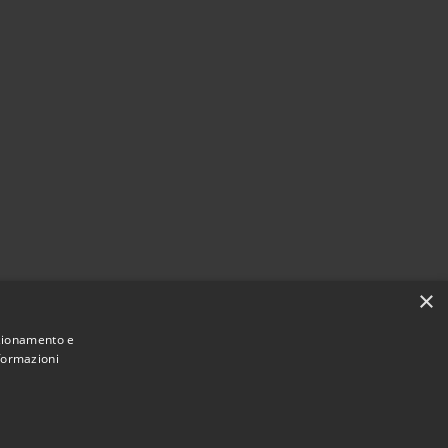
×
nzionamento e
nformazioni