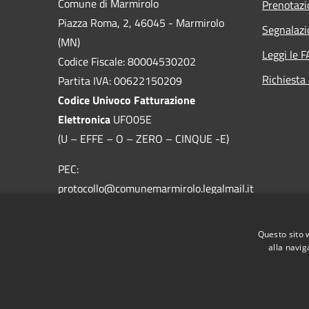
Comune di Marmirolo
Prenotaz
Piazza Roma, 2, 46045 - Marmirolo
Segnalazi
(MN)
Leggi le 
Codice Fiscale: 80004530202
Richiesta
Partita IVA: 00622150209
Codice Univoco Fatturazione
Elettronica
UFO05E
(U – EFFE – O – ZERO – CINQUE -E)
PEC:
protocollo@comunemarmirolo.legalmail.it
Email:
protocollo@comune.marmirolo.mn.it
Questo sito 
Centralino Unico: 0376.298511
alla navig