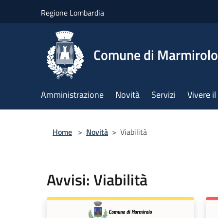
Salta al contenuto principale
Regione Lombardia
Comune di Marmirolo
Amministrazione
Novità
Servizi
Vivere 
Home
>
Novità
>
Viabilità
Avvisi: Viabilità