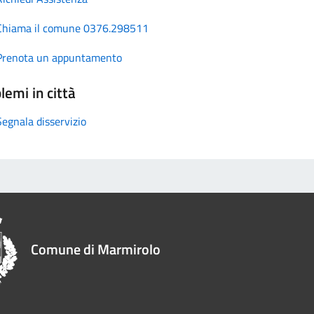
Chiama il comune 0376.298511
Prenota un appuntamento
lemi in città
Segnala disservizio
Comune di Marmirolo